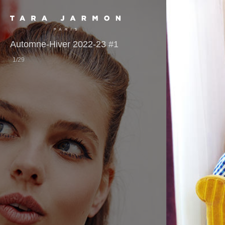
Automne-Hiver 2022-23 #1
1
/
29