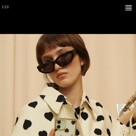
1
/
18